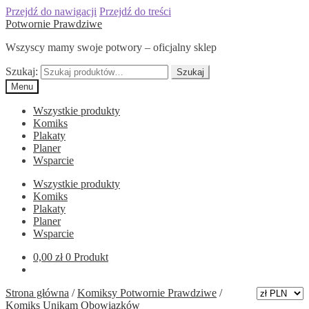
Przejdź do nawigacji
Przejdź do treści
Potwornie Prawdziwe
Wszyscy mamy swoje potwory – oficjalny sklep
Szukaj:
Szukaj
Menu
Wszystkie produkty
Komiks
Plakaty
Planer
Wsparcie
Wszystkie produkty
Komiks
Plakaty
Planer
Wsparcie
0,00
zł
0 Produkt
Strona główna
/
Komiksy Potwornie Prawdziwe
/
Komiks Unikam Obowiązków