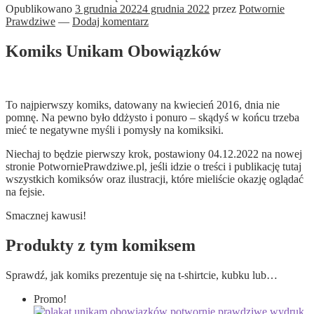
Opublikowano
3 grudnia 2022
4 grudnia 2022
przez
Potwornie
Prawdziwe
—
Dodaj komentarz
Komiks Unikam Obowiązków
To najpierwszy komiks, datowany na kwiecień 2016, dnia nie
pomnę. Na pewno było ddżysto i ponuro – skądyś w końcu trzeba
mieć te negatywne myśli i pomysły na komiksiki.
Niechaj to będzie pierwszy krok, postawiony 04.12.2022 na nowej
stronie PotworniePrawdziwe.pl, jeśli idzie o treści i publikację tutaj
wszystkich komiksów oraz ilustracji, które mieliście okazję oglądać
na fejsie.
Smacznej kawusi!
Produkty z tym komiksem
Sprawdź, jak komiks prezentuje się na t-shirtcie, kubku lub…
Promo!