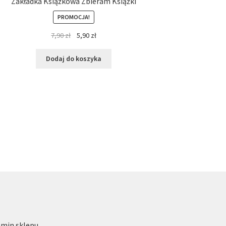
Zakładka Książkowa Zbieram Książki
PROMOCJA!
7,90
zł
5,90
zł
Dodaj do koszyka
min sklepu