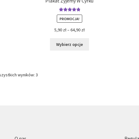
Plakat Żyjemy W Cyrku
Oceniono
PROMOCJA!
5.00
na 5
5,90
zł
–
64,90
zł
Wybierz opcje
szystkich wyników: 3
O nas
Regula