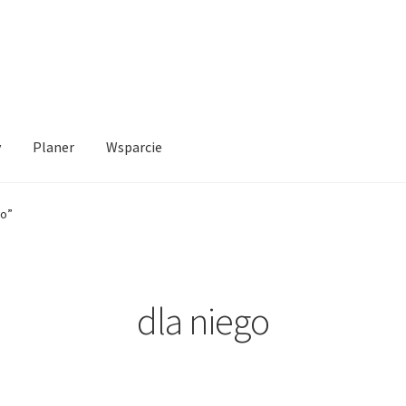
y
Planer
Wsparcie
go”
dla niego