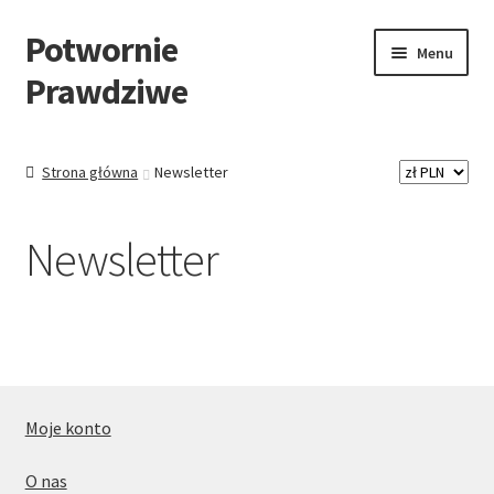
Potwornie
Menu
Prawdziwe
Wszystkie produkty
Strona główna
Newsletter
Komiks
Newsletter
Plakaty
Planer
Wsparcie
Moje konto
O nas